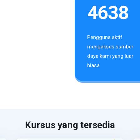
4638
Pengguna aktif
mengakses sumber
daya kami yang luar
biasa
Kursus yang tersedia