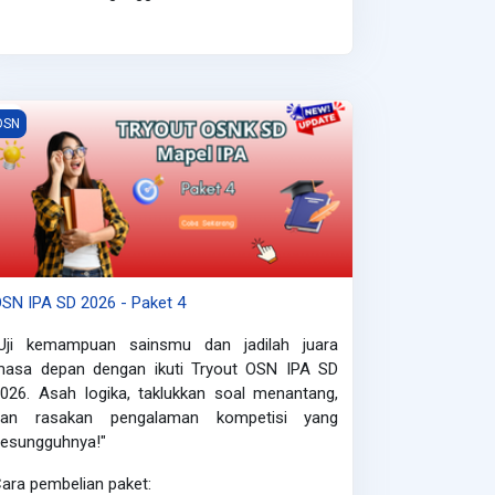
SN IPA SD 2026 - Paket 4
OSN
SN IPA SD 2026 - Paket 4
"Uji kemampuan sainsmu dan jadilah juara
masa depan dengan ikuti Tryout OSN IPA SD
2026.
Asah logika, taklukkan soal menantang,
dan rasakan pengalaman kompetisi yang
esungguhnya!"
ara pembelian paket: