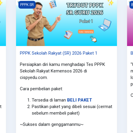
PPPK Sekolah Rakyat (SR) 2026 Paket 1
B
PPPK SR
B
PPPK Sekolah Rakyat (SR) 2026 Paket 1
B
Persiapkan diri kamu menghadapi Tes PPPK
"
Sekolah Rakyat Kemensos 2026 di
m
cispyedu.com.
l
p
Cara pembelian paket:
C
Tersedia di laman
BELI PAKET
t
Pastikan paket yang dibeli sesuai (cermat
sebelum membeli paket)
~Sukses dalam genggamanmu~