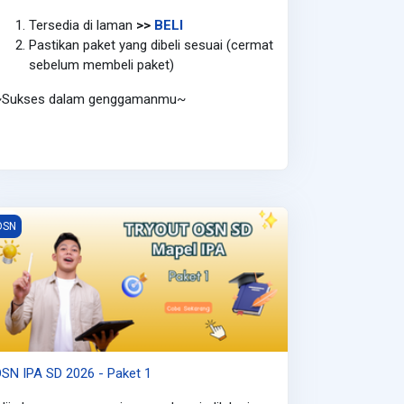
Tersedia di laman
>>
BELI
Pastikan paket yang dibeli sesuai (cermat
sebelum membeli paket)
~Sukses dalam genggamanmu~
SN IPA SD 2026 - Paket 1
OSN
SN IPA SD 2026 - Paket 1