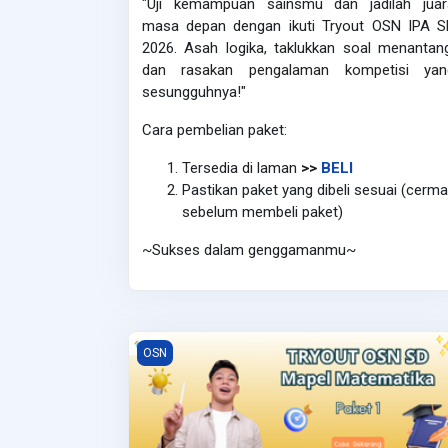
"Uji kemampuan sainsmu dan jadilah juar
masa depan dengan ikuti Tryout OSN IPA S
2026.
Asah logika, taklukkan soal menantan
dan rasakan pengalaman kompetisi yan
sesungguhnya!"
Cara pembelian paket:
Tersedia di laman
>>
BELI
Pastikan paket yang dibeli sesuai (cerma
sebelum membeli paket)
~Sukses dalam genggamanmu~
OSN Matematika SD - Paket 1
OSN