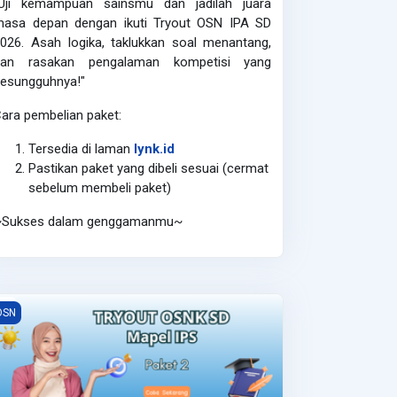
"Uji kemampuan sainsmu dan jadilah juara
masa depan dengan ikuti Tryout OSN IPA SD
2026.
Asah logika, taklukkan soal menantang,
dan rasakan pengalaman kompetisi yang
esungguhnya!"
ara pembelian paket:
Tersedia di laman
lynk.id
Pastikan paket yang dibeli sesuai (cermat
sebelum membeli paket)
~Sukses dalam genggamanmu~
SN IPS SD 2026 - Paket 2
OSN