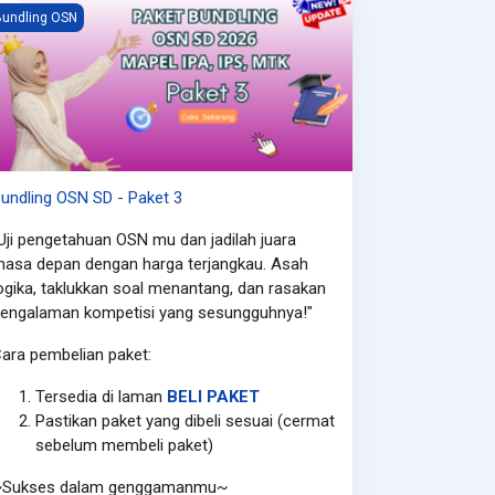
undling OSN SD - Paket 3
undling OSN
undling OSN SD - Paket 3
Uji pengetahuan OSN mu dan jadilah juara
asa depan dengan harga terjangkau. Asah
ogika, taklukkan soal menantang, dan rasakan
engalaman kompetisi yang sesungguhnya!"
ara pembelian paket:
Tersedia di laman
BELI PAKET
Pastikan paket yang dibeli sesuai (cermat
sebelum membeli paket)
~Sukses dalam genggamanmu~