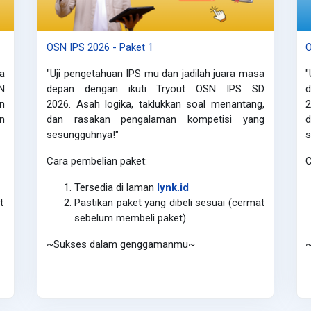
OSN IPS 2026 - Paket 1
O
a
"Uji pengetahuan IPS mu dan jadilah juara masa
"
N
depan dengan ikuti Tryout OSN IPS SD
an
2026.
Asah logika, taklukkan soal menantang,
n
dan rasakan pengalaman kompetisi yang
sesungguhnya!"
s
Cara pembelian paket:
C
Tersedia di laman
lynk.id
t
Pastikan paket yang dibeli sesuai (cermat
sebelum membeli paket)
~Sukses dalam genggamanmu~