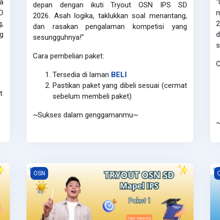
a
depan dengan ikuti Tryout OSN IPS SD
D
2026. Asah logika, taklukkan soal menantang,
g,
dan rasakan pengalaman kompetisi yang
g
sesungguhnya!"
s
Cara pembelian paket:
C
Tersedia di laman
BELI
Pastikan paket yang dibeli sesuai (cermat
t
sebelum membeli paket)
~Sukses dalam genggamanmu~
OSN IPS 2026 - Paket 1
O
OSN