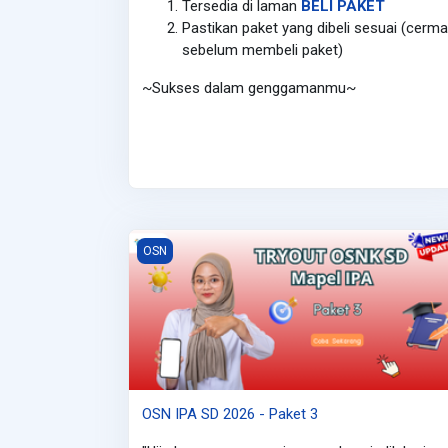
Tersedia di laman
BELI PAKET
Pastikan paket yang dibeli sesuai (cerma
sebelum membeli paket)
~Sukses dalam genggamanmu~
OSN IPA SD 2026 - Paket 3
OSN
OSN IPA SD 2026 - Paket 3