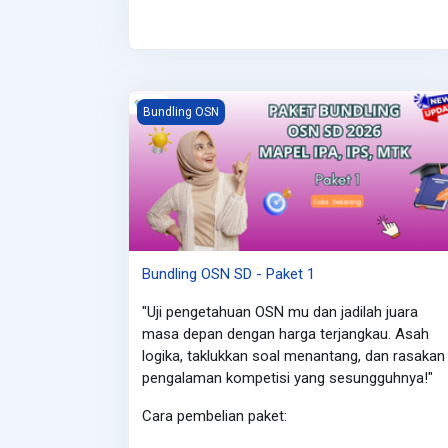
Bundling OSN SD - Paket 1
Bundling OSN
Bundling OSN SD - Paket 1
"Uji pengetahuan OSN mu dan jadilah juara
masa depan dengan harga terjangkau. Asah
logika, taklukkan soal menantang, dan rasakan
pengalaman kompetisi yang sesungguhnya!"
Cara pembelian paket: