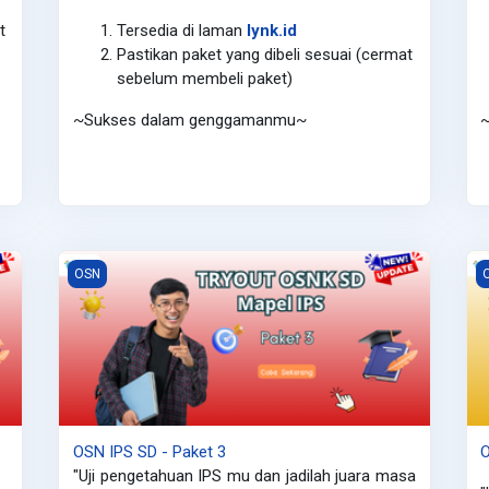
t
Tersedia di laman
lynk.id
Pastikan paket yang dibeli sesuai (cermat
sebelum membeli paket)
~Sukses dalam genggamanmu~
OSN IPS SD - Paket 3
O
OSN
OSN IPS SD - Paket 3
O
"Uji pengetahuan IPS mu dan jadilah juara masa