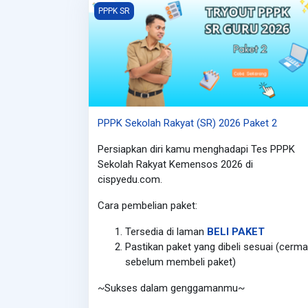
PPPK Sekolah Rakyat (SR) 2026 Paket 2
PPPK SR
PPPK Sekolah Rakyat (SR) 2026 Paket 2
Persiapkan diri kamu menghadapi Tes PPPK
Sekolah Rakyat Kemensos 2026 di
cispyedu.com.
Cara pembelian paket:
Tersedia di laman
BELI PAKET
Pastikan paket yang dibeli sesuai (cerma
sebelum membeli paket)
~Sukses dalam genggamanmu~